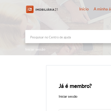
Início
A minha á
Iniciar sessão
Já é membro?
Iniciar sessão