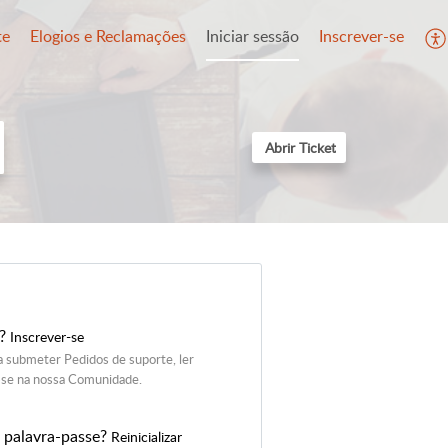
te
Elogios e Reclamações
Iniciar sessão
Inscrever-se
Abrir Ticket
r?
Inscrever-se
a submeter Pedidos de suporte, ler
-se na nossa Comunidade.
 palavra-passe?
Reinicializar